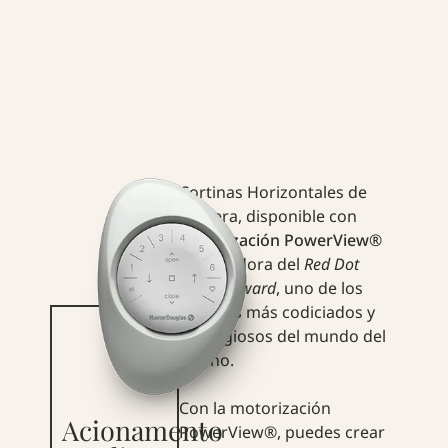
Cortinas Horizontales de
Madera, disponible con
motorización PowerView®
— ganadora del
Red Dot
Design Award
, uno de los
premios más codiciados y
prestigiosos del mundo del
diseño.
Con la motorización
Acionamento
PowerView®, puedes crear