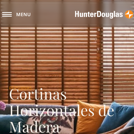
MENU
Cortinas
PERSIANAS
Horizontales de
Madera