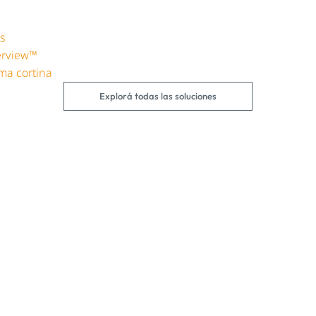
s
werview™
sma cortina
Explorá todas las soluciones
Seguí leyendo