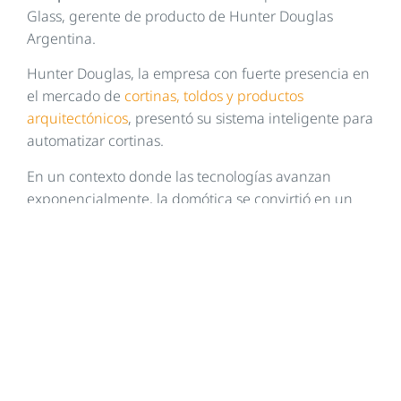
Glass, gerente de producto de Hunter Douglas
Argentina.
Hunter Douglas, la empresa con fuerte presencia en
el mercado de
cortinas, toldos y productos
arquitectónicos
, presentó su sistema inteligente para
automatizar cortinas.
En un contexto donde las tecnologías avanzan
exponencialmente, la domótica se convirtió en un
elemento fundamental para la comodidad y
eficiencia en el hogar. Este concepto, que hace
referencia a la automatización y control inteligente
de diversas funciones domésticas, permite a los
usuarios gestionar su casa de manera remota y
programada, optimizando el uso de recursos y
mejorando la calidad de vida.
Mirá el video completo: