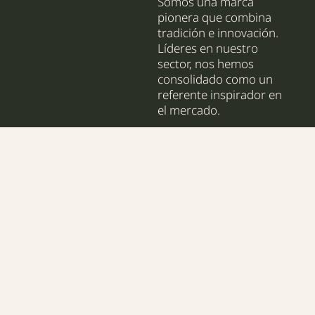
Somos una marca
pionera que combina
tradición e innovación.
Líderes en nuestro
sector, nos hemos
consolidado como un
referente inspirador en
el mercado.
Duette®
División escénica